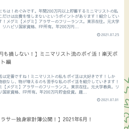
にちは！めぐみです。年間200万円以上貯蓄するミニマリストの私
こだけは出費を惜しまないというポイントがあります！紹介してい
す！メグミ【メグミ】アラサーのフリーランス。東京在住。元大学
。リハビリ国家資格、FP所有。年200万円...
2021.07.25
1円も損しない！】ミニマリスト流のポイ活！楽天ポ
ント編
活は定番ですね！ミニマリストの私もポイ活は大好きです！しか
物欲なし、物が増えるのも苦手な私のポイ活を紹介していきます！
ミ【メグミ】アラサーのフリーランス。東京在住。元大学教員。リ
リ国家資格、FP所有。年200万円貯金投資。趣...
2021.07.01
ラサー独身家計簿公開！】2021年6月！