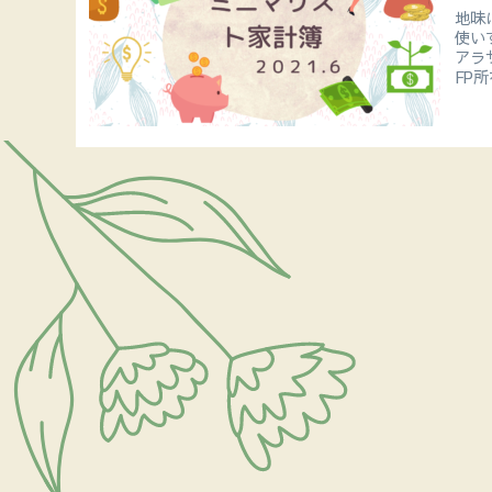
地味
使い
アラ
FP