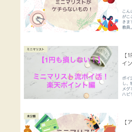
こん
がこ
きま
教員
ミニマリスト
【
イ
ポイ
し、
メグ
ハビ
未分類
【ア