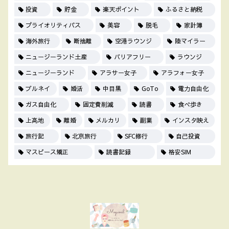
投資
貯金
楽天ポイント
ふるさと納税
プライオリティパス
美容
脱毛
家計簿
海外旅行
断捨離
空港ラウンジ
陸マイラー
ニュージーランド土産
バリアフリー
ラウンジ
ニュージーランド
アラサー女子
アラフォー女子
ブルネイ
婚活
中目黒
GoTo
電力自由化
ガス自由化
固定費削減
読書
食べ歩き
上高地
離婚
メルカリ
副業
インスタ映え
旅行記
北京旅行
SFC修行
自己投資
マスピース矯正
読書記録
格安SIM