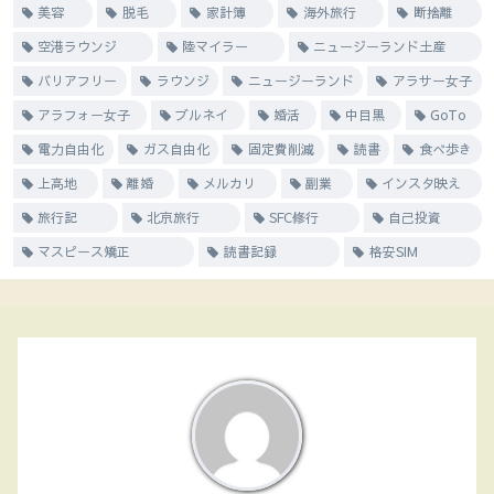
美容
脱毛
家計簿
海外旅行
断捨離
空港ラウンジ
陸マイラー
ニュージーランド土産
バリアフリー
ラウンジ
ニュージーランド
アラサー女子
アラフォー女子
ブルネイ
婚活
中目黒
GoTo
電力自由化
ガス自由化
固定費削減
読書
食べ歩き
上高地
離婚
メルカリ
副業
インスタ映え
旅行記
北京旅行
SFC修行
自己投資
マスピース矯正
読書記録
格安SIM