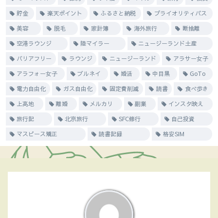
貯金
楽天ポイント
ふるさと納税
プライオリティパス
美容
脱毛
家計簿
海外旅行
断捨離
空港ラウンジ
陸マイラー
ニュージーランド土産
バリアフリー
ラウンジ
ニュージーランド
アラサー女子
アラフォー女子
ブルネイ
婚活
中目黒
GoTo
電力自由化
ガス自由化
固定費削減
読書
食べ歩き
上高地
離婚
メルカリ
副業
インスタ映え
旅行記
北京旅行
SFC修行
自己投資
マスピース矯正
読書記録
格安SIM