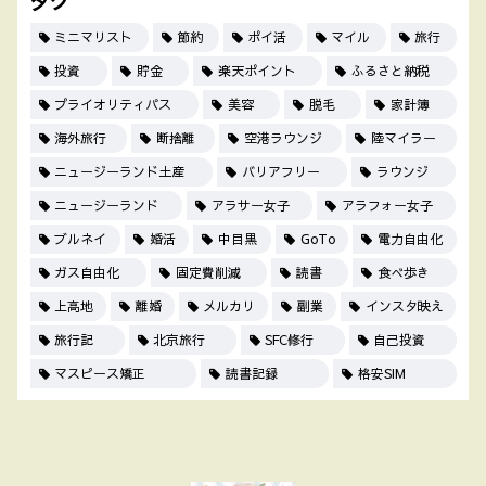
タグ
ミニマリスト
節約
ポイ活
マイル
旅行
投資
貯金
楽天ポイント
ふるさと納税
プライオリティパス
美容
脱毛
家計簿
海外旅行
断捨離
空港ラウンジ
陸マイラー
ニュージーランド土産
バリアフリー
ラウンジ
ニュージーランド
アラサー女子
アラフォー女子
ブルネイ
婚活
中目黒
GoTo
電力自由化
ガス自由化
固定費削減
読書
食べ歩き
上高地
離婚
メルカリ
副業
インスタ映え
旅行記
北京旅行
SFC修行
自己投資
マスピース矯正
読書記録
格安SIM