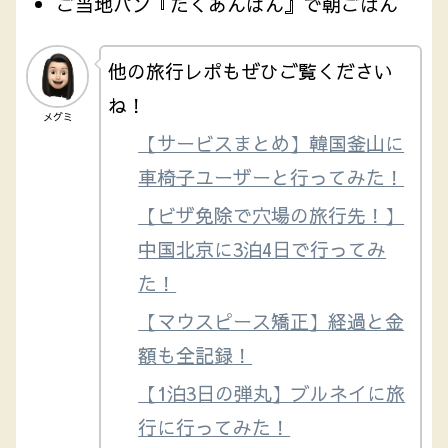
ご当地パン『たくあんぱん』で朝ごはん
他の旅行レポもぜひご覧ください
ね！
メグミ
【サービスまとめ】韓国釜山に
車椅子ユーザーと行ってみた！
【ビザ免除で穴場の旅行先！】
中国北京に3泊4日で行ってみ
た！
【マウスピース矯正】経過と金
額も全記録！
【1泊3日の弾丸】ブルネイに旅
行に行ってみた！