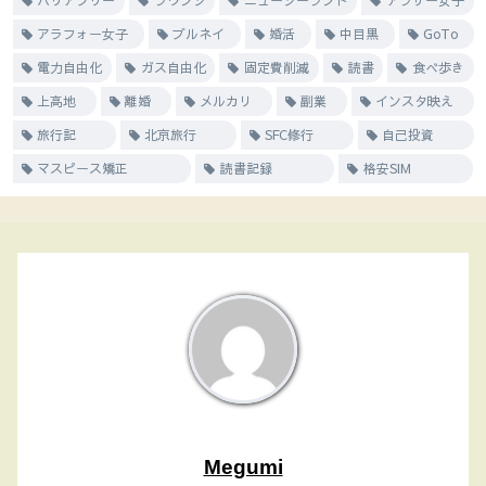
バリアフリー
ラウンジ
ニュージーランド
アラサー女子
アラフォー女子
ブルネイ
婚活
中目黒
GoTo
電力自由化
ガス自由化
固定費削減
読書
食べ歩き
上高地
離婚
メルカリ
副業
インスタ映え
旅行記
北京旅行
SFC修行
自己投資
マスピース矯正
読書記録
格安SIM
Megumi