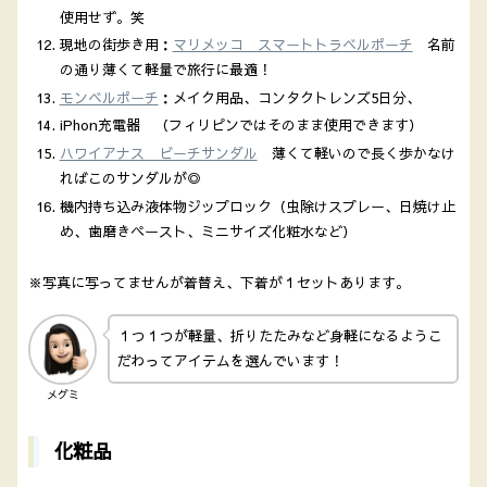
使用せず。笑
現地の街歩き用：
マリメッコ スマートトラベルポーチ
名前
の通り薄くて軽量で旅行に最適！
モンベルポーチ
：メイク用品、コンタクトレンズ5日分、
iPhon充電器 （フィリピンではそのまま使用できます）
ハワイアナス ビーチサンダル
薄くて軽いので長く歩かなけ
ればこのサンダルが◎
機内持ち込み液体物ジップロック（虫除けスプレー、日焼け止
め、歯磨きペースト、ミニサイズ化粧水など）
※写真に写ってませんが着替え、下着が１セットあります。
１つ１つが軽量、折りたたみなど身軽になるようこ
だわってアイテムを選んでいます！
メグミ
化粧品