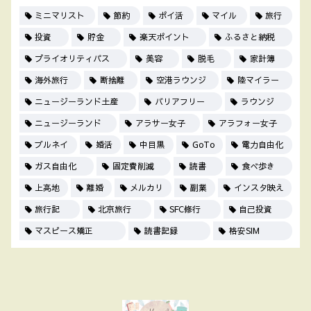
ミニマリスト
節約
ポイ活
マイル
旅行
投資
貯金
楽天ポイント
ふるさと納税
プライオリティパス
美容
脱毛
家計簿
海外旅行
断捨離
空港ラウンジ
陸マイラー
ニュージーランド土産
バリアフリー
ラウンジ
ニュージーランド
アラサー女子
アラフォー女子
ブルネイ
婚活
中目黒
GoTo
電力自由化
ガス自由化
固定費削減
読書
食べ歩き
上高地
離婚
メルカリ
副業
インスタ映え
旅行記
北京旅行
SFC修行
自己投資
マスピース矯正
読書記録
格安SIM