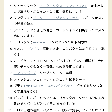
リュックサック：
アークテリクス マンティス26L
登山用な
ので肩ベルトがしっかりして重く感じにくい！
サングラス：
オークリー アジアンフィット
スポーツ用なの
で軽量で頑丈！
ジップロック：現地の現金 カードメインで利用するので少な
めにしてます。
エコバック：
motteru
コンパクトなのに収納力◎
タオル：
モンベル
速乾タオル コンパクトにたためてすぐ乾
く！
カードケース：FLURA（クレジットカード2枚、保険証、免許
証）チャックもなく一番薄いものを愛用してます！
モンベルポーチ
（リップクリーム、薬類）
ティッシュ、ウェットティッシュ、汗拭きシート
帽子：
THE NORTH FACE ハイクハット
折ってもシワにな
らず洗濯もOK！
パスポート、ボールペン１本 リュックのポケット部分に入れ
るのでカバーなど入れずそのままです。笑
コロナ関連の書類 パスポートに挟んで持参。ファイルなどは