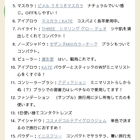
マスカラ：
ピメル うそつきマスカラ
ナチュラルでいい感
じ。OFFもしやすい！
アイブロウ
マスカラ：KATE
コスパよく長年愛用中。
ハイライト：
THREE シマリング グロー デュオ
ツヤ肌を演
出してくれてコンパクト！
ノーズシャドウ：
セザンヌMIXカラーチーク
ブラシもついて
コンパクト。
ビューラー：
資生堂
はい、結局これです。
アイブロウ：
KATE
パウダーとスティックのWがミニマリスト
心をくすぐる！
コンシーラーブラシ：
アディクション
ミニマリストらしから
ぬ（？）ブラシでの密着力はレベチなので愛用してます！
ファンデーション （サンプル）旅行用に少し所有してたのを
使います。
1日使い捨てコンタクトレンズ
アイシャドウ：
コスメデコルテアイグロウジェム
単色で決ま
るので旅行におすすめ！
パウダー；
イニスフリー
コンパクトでサラサラ、暑い旅行先