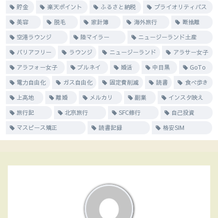
貯金
楽天ポイント
ふるさと納税
プライオリティパス
美容
脱毛
家計簿
海外旅行
断捨離
空港ラウンジ
陸マイラー
ニュージーランド土産
バリアフリー
ラウンジ
ニュージーランド
アラサー女子
アラフォー女子
ブルネイ
婚活
中目黒
GoTo
電力自由化
ガス自由化
固定費削減
読書
食べ歩き
上高地
離婚
メルカリ
副業
インスタ映え
旅行記
北京旅行
SFC修行
自己投資
マスピース矯正
読書記録
格安SIM