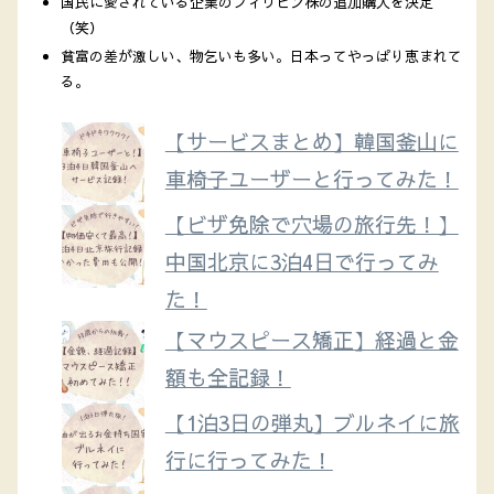
国民に愛されている企業のフィリピン株の追加購入を決定
（笑）
貧富の差が激しい、物乞いも多い。日本ってやっぱり恵まれて
る。
【サービスまとめ】韓国釜山に
車椅子ユーザーと行ってみた！
【ビザ免除で穴場の旅行先！】
中国北京に3泊4日で行ってみ
た！
【マウスピース矯正】経過と金
額も全記録！
【1泊3日の弾丸】ブルネイに旅
行に行ってみた！