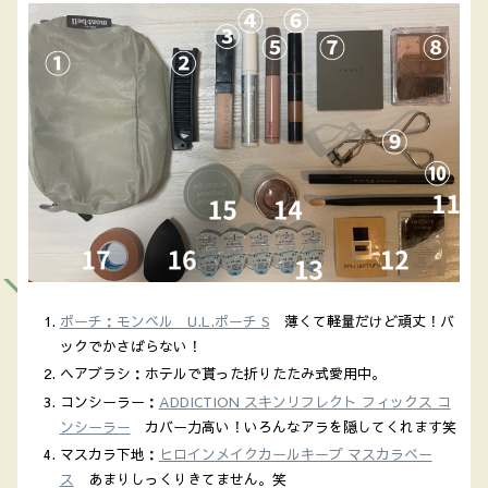
ポーチ：モンベル U.L.ポーチ S
薄くて軽量だけど頑丈！バ
ックでかさばらない！
ヘアブラシ：ホテルで貰った折りたたみ式愛用中。
コンシーラー：
ADDICTION スキンリフレクト フィックス コ
ンシーラー
カバー力高い！いろんなアラを隠してくれます笑
マスカラ下地：
ヒロインメイクカールキープ マスカラベー
ス
あまりしっくりきてません。笑