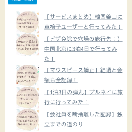
【サービスまとめ】韓国釜山に
車椅子ユーザーと行ってみた！
【ビザ免除で穴場の旅行先！】
中国北京に3泊4日で行ってみ
た！
【マウスピース矯正】経過と金
額も全記録！
【1泊3日の弾丸】ブルネイに旅
行に行ってみた！
【会社員を断捨離した記録】独
立までの道のり