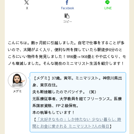
X
Facebook
LINE
コピー
こんにちは。数ヶ月前に引越しました。自宅で仕事をすることが多
いので、太陽がよく入り、便利な所を探していたら駅徒歩0分のと
ころにいい物件を発見しました！1R6畳→1K6畳とやや広くなり、モ
ノも増減しました。そんな現在のミニマリスト生活を紹介します！
【メグミ】37歳。寅年。ミニマリスト。神奈川県出
身、東京在住。
夫も断捨離したのでバツイチ。（笑）
メグミ
元医療従事者、大学教員を経てフリーランス。医療
系国家資格、FP２級保有。
本の執筆もしています！
【
「大好きなもの」しか持たない 少ない暮らし: 時
間とお金に愛される ミニマリスト7人の毎日
】